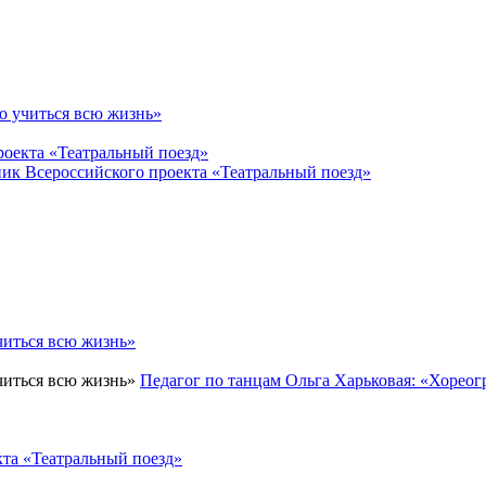
о учиться всю жизнь»
роекта «Театральный поезд»
тник Всероссийского проекта «Театральный поезд»
Педагог по танцам Ольга Харьковая: «Хорео