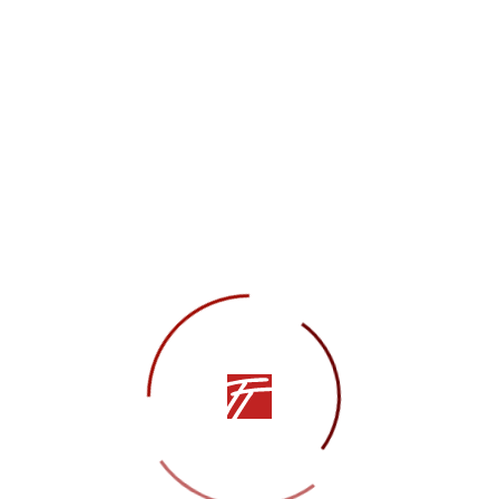
Карен Арутюнян в сми