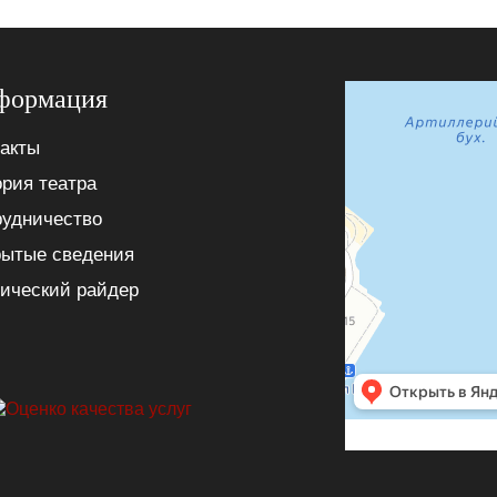
формация
акты
рия театра
рудничество
рытые сведения
ический райдер