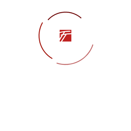
Последние публикации:
Педагог по танцам Ольга Харьковая:
«Хореографии нужно учиться всю жизнь»
Правовое информирование
«Защита гения» в Краснодаре в рамках
Всероссийского проекта «Театральный поезд»
Севастопольский театр танца им. В.А.
Елизарова – участник Всероссийского проекта
«Театральный поезд»
Занавес. Севастопольский вальс
Поделиться в социальных сетях —