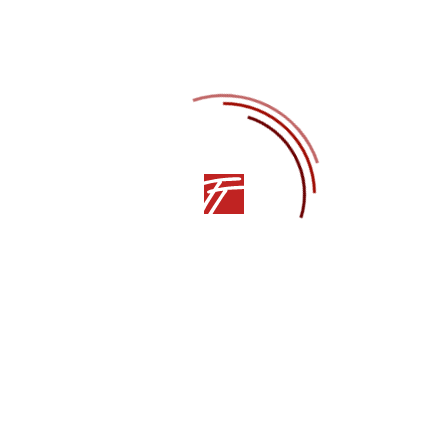
Директор театра:
Александр Елизаров
Артём Герус
Фрейлина:
Анастасия Нагаева
Юлия Волошина
Гость на балу:
Ксения Иванова
Андрей Татарников
Анна Лытка
Ярослав Титаренко
Анастасия Соченкова
Александр Овчаренко
Елизавета Нечипорук
Роман Самило
Невеста (Испания):
Елизавета Сушеница
Елизавета Нечипорук
Невеста (Италия):
Анна Лытка
Екатерина Нестерова
Невеста (Восток):
Елизавета Базурина
Невеста (Россия):
Екатерина Старущенко
Лилия Драганец
Подруга Бено:
Олеся Падалка
Полина Ермакова
Екатерина Корнюшенко
Виктория Коростелёва