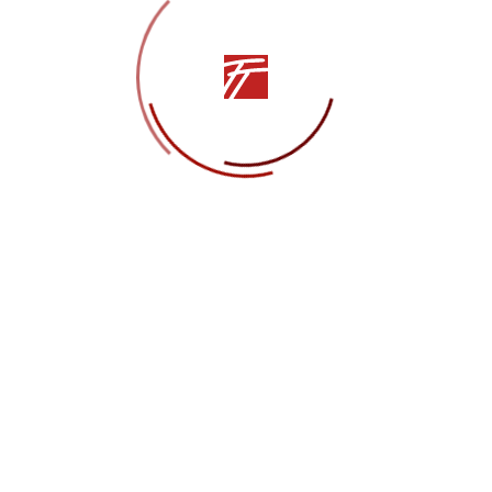
 на личности #24 -
 Нестерова