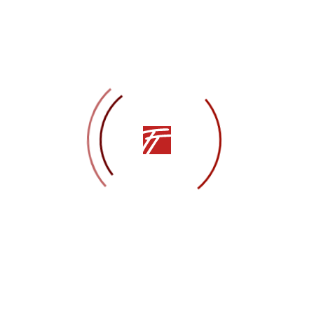
Фред:
Андрей Татарников
Денис Соловьёв
Рита:
Мария Пилипенко
Наталия Иванова
Красавец:
Вадим Елизаров
Красавица:
Елизавета Сушеница
Ботан:
Максим Чорный
Скромница:
Полина Ермакова
Екатерина Татарникова
Сосед снизу:
Иван Зайцев
Денис Соловьёв
Соседка сверху:
Лилия Драганец
Диана Елизарова
Элегантный мужчина:
Сергей Волошин
Элегантная женщина:
Виктория Коростелёва
Хозяин диско-клуба:
Артём Герус
Экстравагантная дама:
Анастасия Нагаева
Танцор диско:
Вадим Елизаров
Би-бой:
Владислав Кискин