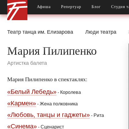
Афиша
Репертуар
Блог
Студия т
Театр танца им. Елизарова
Люди театра
Мария Пилипенко
Артистка балета
Мария Пилипенко в спектаклях:
«Белый Лебедь»
-
Королева
«Кармен»
-
Жена полковника
«Любовь, танцы и гаджеты»
-
Рита
«Синема»
-
Сценарист