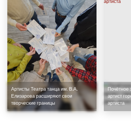
Артисты Театра танца им. В.А.
Почётное 
Елизарова расширяют свои
артист го
творческие границы
артиста