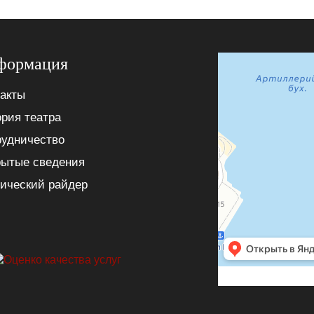
формация
акты
рия театра
рудничество
рытые сведения
ический райдер