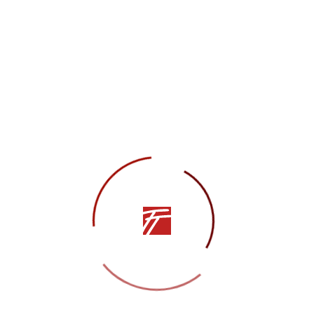
Паладин:
Сергей Рейзмир
Дервиш:
Ярослав Титаренко
Денис Чернецов
Восточная красавица:
Елизавета Базурина
Елизавета Нечипорук
Махараджи:
Артём Герус
Цыганка:
Анастасия Зайцева
Рецензии и статьи о постановке