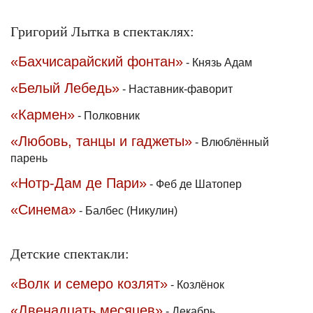
Григорий Лытка в спектаклях:
«Бахчисарайский фонтан»
-
Князь Адам
«Белый Лебедь»
-
Наставник-фаворит
«Кармен»
-
Полковник
«Любовь, танцы и гаджеты»
-
Влюблённый
парень
«Нотр-Дам де Пари»
-
Феб де Шатопер
«Синема»
-
Балбес (Никулин)
Детские спектакли:
«Волк и семеро козлят»
-
Козлёнок
«Двенадцать месяцев»
-
Декабрь