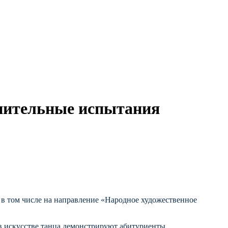
упительные испытания
 в том числе на направление «Народное художественное
 в искусстве танца демонстрируют абитуриенты