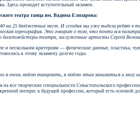
а. Здесь проходит вступительный экзамен.
ского театра танца им. Вадима Елизарова:
0 на 25 бюджетных мест. И сегодня мы уже выдели ребят в так
сическая хореография. Это говорит о том, что почти вся палитр
это балетмейстеры театра, заслуженные артисты Сергей Воло
е и нескольким критериям — физические данные, пластика, чувс
товились к этому экзамену долгие годы.
о я очень люблю танцевать, я люблю этим заниматься и могу 
 на все творческие специальности Севастопольского профессио
искренний интерес к будущей профессии, который есть основой 