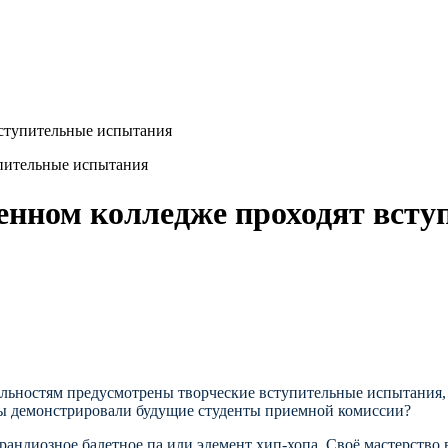
вступительные испытания
енном колледже проходят вст
альностям предусмотрены творческие вступительные испытания,
ты демонстрировали будущие студенты приемной комиссии?
грандиозное балетное па или элемент хип-хопа. Своё мастерство