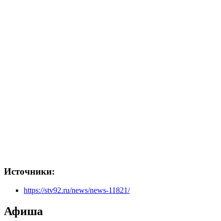
Источники:
https://stv92.ru/news/news-11821/
Афиша