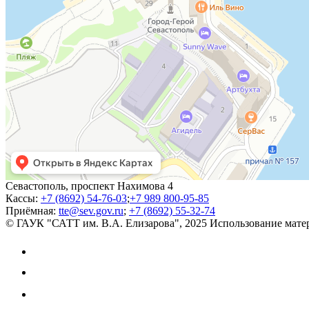
Севастополь, проспект Нахимова 4
Кассы:
+7 (8692) 54-76-03
;
+7 989 800-95-85
Приёмная:
tte@sev.gov.ru
;
+7 (8692) 55-32-74
© ГАУК "САТТ им. В.А. Елизарова", 2025
Использование матер